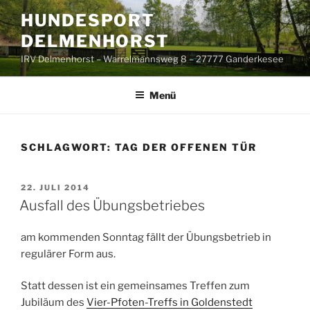
Zum
HUNDESPORT
Inhalt
DELMENHORST
springen
IRV Delmenhorst – Warrelmannsweg 8 – 27777 Ganderkesee
Menü
SCHLAGWORT:
TAG DER OFFENEN TÜR
VERÖFFENTLICHT
22. JULI 2014
AM
Ausfall des Übungsbetriebes
am kommenden Sonntag fällt der Übungsbetrieb in
regulärer Form aus.
Statt dessen ist ein gemeinsames Treffen zum
Jubiläum des
Vier-Pfoten-Treffs in Goldenstedt