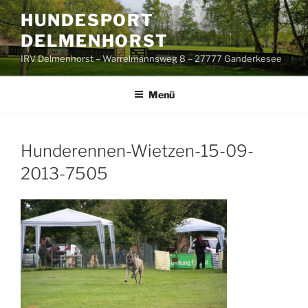
Zum
HUNDESPORT
Inhalt
DELMENHORST
springen
IRV Delmenhorst – Warrelmannsweg 8 – 27777 Ganderkesee
Menü
Hunderennen-Wietzen-15-09-
2013-7505