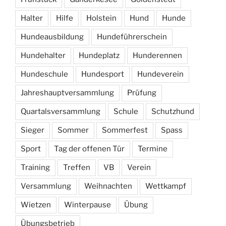
Halter
Hilfe
Holstein
Hund
Hunde
Hundeausbildung
Hundeführerschein
Hundehalter
Hundeplatz
Hunderennen
Hundeschule
Hundesport
Hundeverein
Jahreshauptversammlung
Prüfung
Quartalsversammlung
Schule
Schutzhund
Sieger
Sommer
Sommerfest
Spass
Sport
Tag der offenen Tür
Termine
Training
Treffen
VB
Verein
Versammlung
Weihnachten
Wettkampf
Wietzen
Winterpause
Übung
Übungsbetrieb