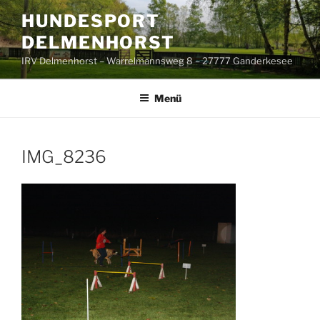
Zum
HUNDESPORT
Inhalt
DELMENHORST
springen
IRV Delmenhorst – Warrelmannsweg 8 – 27777 Ganderkesee
Menü
IMG_8236