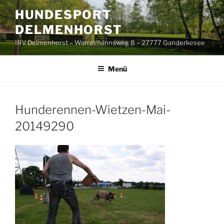
Zum
HUNDESPORT
Inhalt
DELMENHORST
springen
IRV Delmenhorst – Warrelmannsweg 8 – 27777 Ganderkesee
Menü
Hunderennen-Wietzen-Mai-
20149290