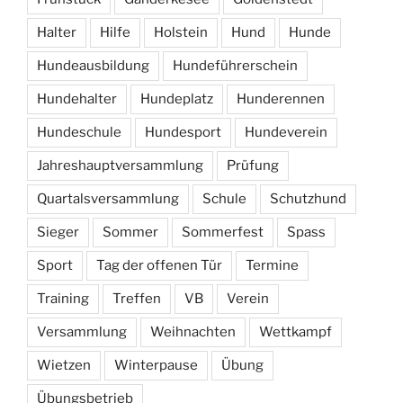
Halter
Hilfe
Holstein
Hund
Hunde
Hundeausbildung
Hundeführerschein
Hundehalter
Hundeplatz
Hunderennen
Hundeschule
Hundesport
Hundeverein
Jahreshauptversammlung
Prüfung
Quartalsversammlung
Schule
Schutzhund
Sieger
Sommer
Sommerfest
Spass
Sport
Tag der offenen Tür
Termine
Training
Treffen
VB
Verein
Versammlung
Weihnachten
Wettkampf
Wietzen
Winterpause
Übung
Übungsbetrieb