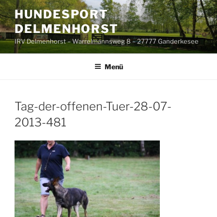
Zum
HUNDESPORT
Inhalt
DELMENHORST
springen
IRV Delmenhorst – Warrelmannsweg 8 – 27777 Ganderkesee
Menü
Tag-der-offenen-Tuer-28-07-
2013-481