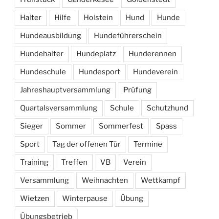
Halter
Hilfe
Holstein
Hund
Hunde
Hundeausbildung
Hundeführerschein
Hundehalter
Hundeplatz
Hunderennen
Hundeschule
Hundesport
Hundeverein
Jahreshauptversammlung
Prüfung
Quartalsversammlung
Schule
Schutzhund
Sieger
Sommer
Sommerfest
Spass
Sport
Tag der offenen Tür
Termine
Training
Treffen
VB
Verein
Versammlung
Weihnachten
Wettkampf
Wietzen
Winterpause
Übung
Übungsbetrieb