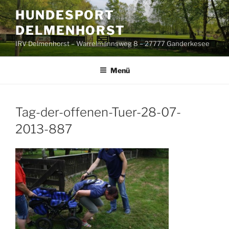
Zum
HUNDESPORT
Inhalt
DELMENHORST
springen
IRV Delmenhorst – Warrelmannsweg 8 – 27777 Ganderkesee
Menü
Tag-der-offenen-Tuer-28-07-
2013-887