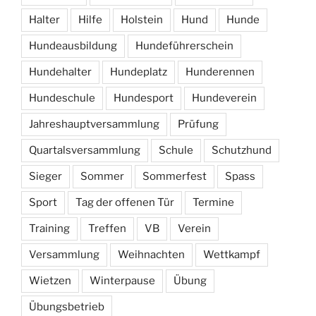
Halter
Hilfe
Holstein
Hund
Hunde
Hundeausbildung
Hundeführerschein
Hundehalter
Hundeplatz
Hunderennen
Hundeschule
Hundesport
Hundeverein
Jahreshauptversammlung
Prüfung
Quartalsversammlung
Schule
Schutzhund
Sieger
Sommer
Sommerfest
Spass
Sport
Tag der offenen Tür
Termine
Training
Treffen
VB
Verein
Versammlung
Weihnachten
Wettkampf
Wietzen
Winterpause
Übung
Übungsbetrieb