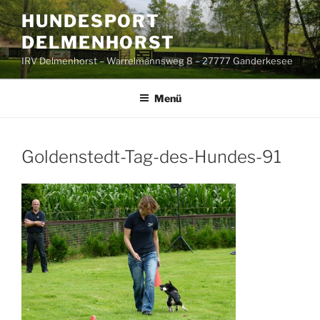
Zum
HUNDESPORT
Inhalt
DELMENHORST
springen
IRV Delmenhorst – Warrelmannsweg 8 – 27777 Ganderkesee
Menü
Goldenstedt-Tag-des-Hundes-91