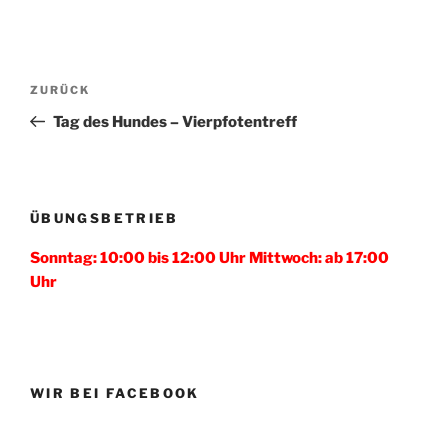
Beitragsnavigation
Vorheriger
ZURÜCK
Beitrag
Tag des Hundes – Vierpfotentreff
ÜBUNGSBETRIEB
Sonntag: 10:00 bis 12:00 Uhr Mittwoch: ab 17:00
Uhr
WIR BEI FACEBOOK