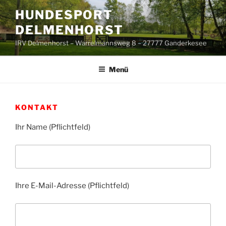
Zum
HUNDESPORT
Inhalt
DELMENHORST
springen
IRV Delmenhorst – Warrelmannsweg 8 – 27777 Ganderkesee
Menü
KONTAKT
Ihr Name (Pflichtfeld)
Ihre E-Mail-Adresse (Pflichtfeld)