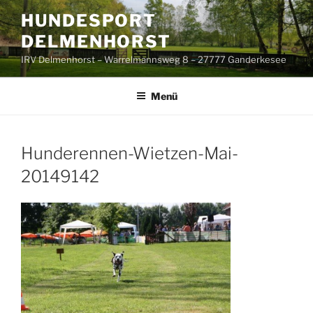
Zum
HUNDESPORT
Inhalt
DELMENHORST
springen
IRV Delmenhorst – Warrelmannsweg 8 – 27777 Ganderkesee
Menü
Hunderennen-Wietzen-Mai-
20149142