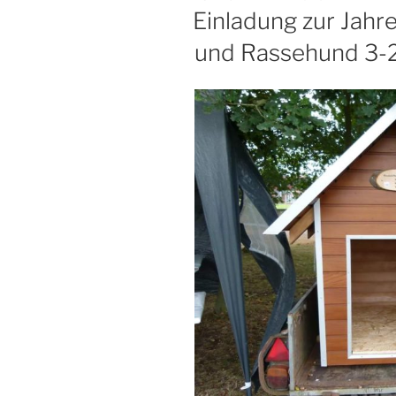
AM
Einladung zur Jah
und Rassehund 3-