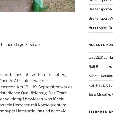
Breitensport-N
Breitensport-
Hundesport-De
licher Ehrgeiz bei der
NEUESTE KO
web1219
zu
Hu
Ralf Bender
zu
n sportliches Jahr vorbereitet haben,
Michail Koukar
rönende Abschluss war die
Karl Paulick
z
enstedt. Am 18. +19. September war es
eisterlichen Qualifizierung. Das Team
Jana Mosel
zu
ter Volldampf bewiesen, was für ein
 was sein Herrchen mit konsequentem
ine super Unterordnung und ganz viel
TIERNOTDIE