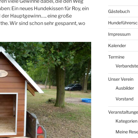
en viele Gewinne dabei, die den Weg
en: Ein neues Hundekissen für Roy, ein
Gästebuch
d der Hauptgewinn….. eine große
Hundeführersc
the. Wir sind schon sehr gespannt, wo
Impressum
Kalender
Termine
Verbandst
Unser Verein
Ausbilder
Vorstand
Veranstaltung
Kategorien
Meine Rese