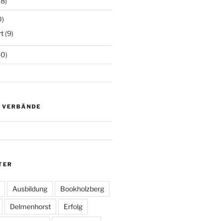
18)
0)
t
(9)
0)
D VERBÄNDE
TER
Ausbildung
Bookholzberg
Delmenhorst
Erfolg