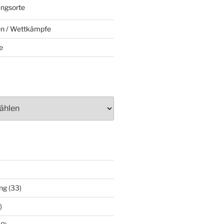
ungsorte
en / Wettkämpfe
e
ng
(33)
)