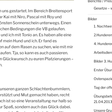
Berichte / Pre
Gesetze – 
n uns gestartet. Im Bereich Breitensport
r Kai mit Niro, Pascal mit Roy und
Bilder
chönsten Sonnenschein unterwegs. Einen
1. Nachtwe
schen Bedingungen die VB gelaufen.
und ich mit Tonio an. Es haben alle eine
2.Hundere
auf mein Hund und ich. Er fand es
4. Hundere
en auf dem Rasen zu suchen, wie mit mir
Arbeitsdie
ufen. Tja, so kann es auch passieren.
en Glückwunsch zu euren Platzierungen –
Bilder 3. 
h.
Erster Übu
Osterspazi
Tag der off
 unseren ganzen Schlachtenbummlern,
erstützt und Mut gemacht haben, recht
Übungsbetr
h ist so eine Veranstaltung nur halb so
21.04.201
 nur Spaß, sondern auch das Glück dabei.
Unsere Gru