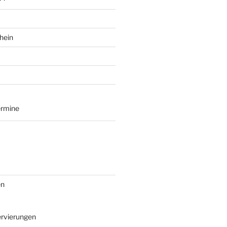
hein
ermine
en
rvierungen