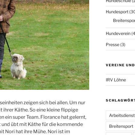
Hundeschule
(
Hundesport
(3
Breitenspor
Hundeverein
(4
Presse
(3)
VEREINE UN
IRV Löhne
SCHLAGWÖR
einheiten zeigen sich bei allen. Um nur
 ihrer Käthe. So eine kleine flippige
Arbeitsdienst
 ein super Team. Florance hat gelernt,
 und übt mit Käthe für die kommende
Breitensport
t Nori hat ihre Mühe. Nori ist im