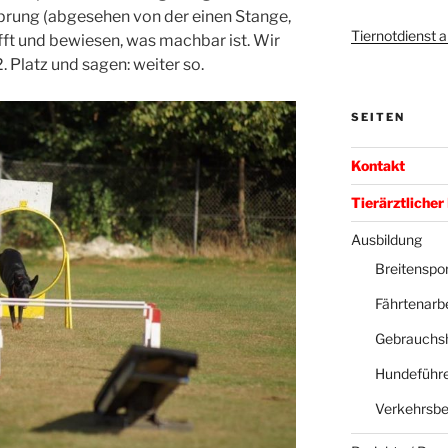
prung (abgesehen von der einen Stange,
Tiernotdienst
afft und bewiesen, was machbar ist. Wir
. Platz und sagen: weiter so.
SEITEN
Kontakt
Tierärztlicher
Ausbildung
Breitenspor
Fährtenarbe
Gebrauchs
Hundeführe
Verkehrsbe