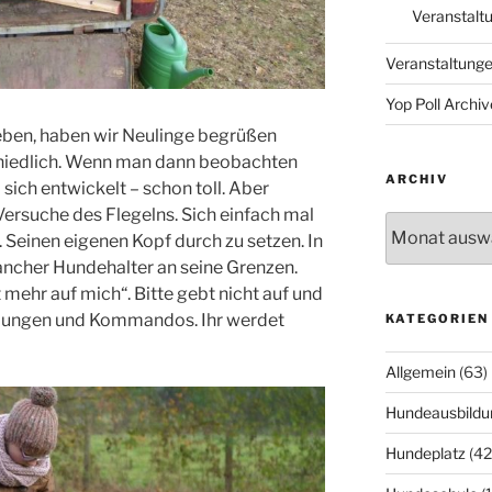
Veranstalt
Veranstaltung
Yop Poll Archiv
ieben, haben wir Neulinge begrüßen
n niedlich. Wenn man dann beobachten
ARCHIV
 sich entwickelt – schon toll. Aber
rsuche des Flegelns. Sich einfach mal
Archiv
Seinen eigenen Kopf durch zu setzen. In
cher Hundehalter an seine Grenzen.
t mehr auf mich“. Bitte gebt nicht auf und
Übungen und Kommandos. Ihr werdet
KATEGORIEN
Allgemein
(63)
Hundeausbildu
Hundeplatz
(42