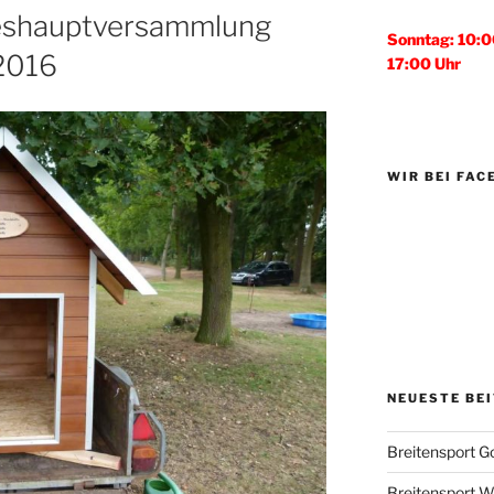
reshauptversammlung
Sonntag: 10:0
2016
17:00 Uhr
WIR BEI FA
NEUESTE BE
Breitensport G
Breitensport Wo