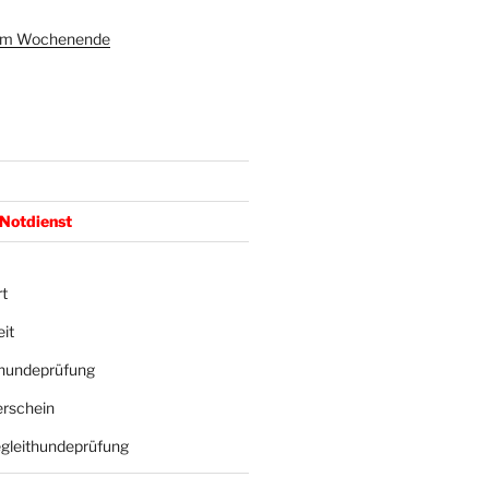
 am Wochenende
 Notdienst
t
it
hundeprüfung
rschein
gleithundeprüfung