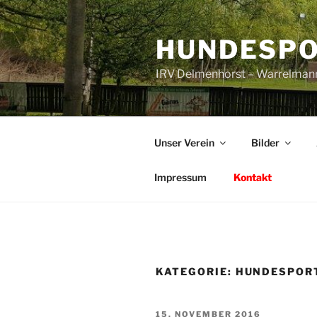
Zum
Inhalt
HUNDESPO
springen
IRV Delmenhorst – Warrelman
Unser Verein
Bilder
Impressum
Kontakt
KATEGORIE:
HUNDESPOR
VERÖFFENTLICHT
15. NOVEMBER 2016