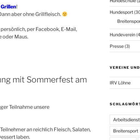
Hundeschule
(
 Grillen
!
Hundesport
(3
ann aber ohne Grillfleisch.
Breitenspor
persönlich, per Facebook, E-Mail,
Hundeverein
(4
e oder Maus.
Presse
(3)
VEREINE UN
ung mit Sommerfest am
IRV Löhne
SCHLAGWÖR
eger Teilnahme unsere
Arbeitsdienst
Teilnehmer an reichlich Fleisch, Salaten,
Breitensport
essert laben.