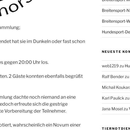
Breitensport-N
Breitensport-
sammlung;
Hundesport-De
ndet hat sie im Dunkeln oder fast schon
NEUESTE KO
es gegen 20:00 Uhr los.
web1219
zu
Hu
eten. 2 Gäste konnten ebenfalls begrüßt
Ralf Bender
zu
Michail Koukar
mlung dachte noch niemand an eine
Karl Paulick
z
edoch erfreute sich die gestrige
Jana Mosel
zu
 Vorbereitung der Teilnehmer.
tiert, wahrscheinlich ein Novum einer
TIERNOTDIE