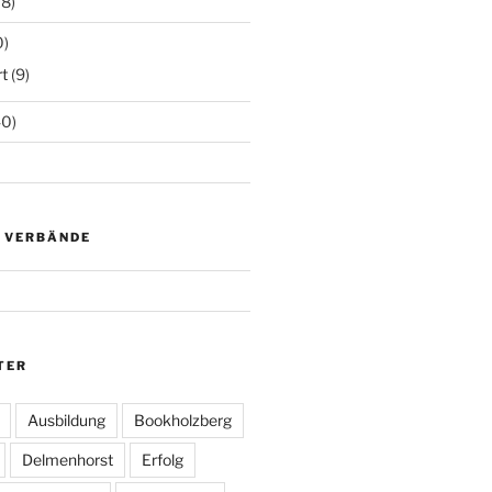
18)
0)
t
(9)
0)
D VERBÄNDE
TER
Ausbildung
Bookholzberg
Delmenhorst
Erfolg