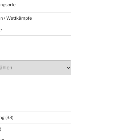
ungsorte
en / Wettkämpfe
e
ng
(33)
)