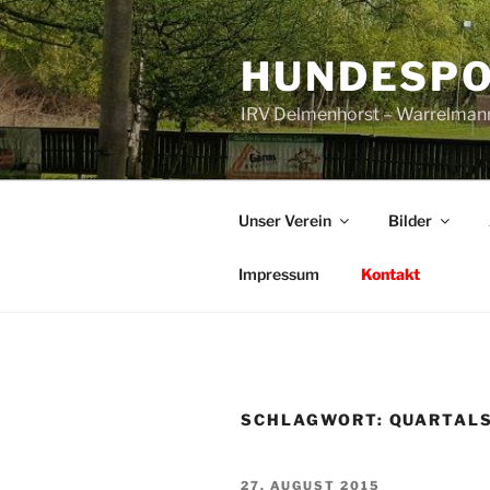
Zum
Inhalt
HUNDESPO
springen
IRV Delmenhorst – Warrelman
Unser Verein
Bilder
Impressum
Kontakt
SCHLAGWORT:
QUARTAL
VERÖFFENTLICHT
27. AUGUST 2015