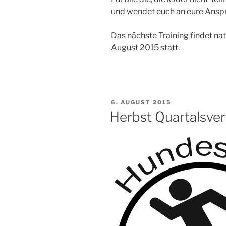
und wendet euch an eure Ansp
Das nächste Training findet na
August 2015 statt.
VERÖFFENTLICHT
6. AUGUST 2015
AM
Herbst Quartalsv