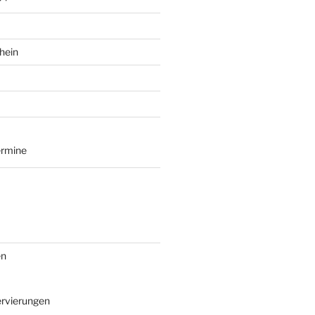
hein
ermine
en
rvierungen