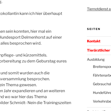
g.
Tiernotdienst
okollantin kann ich hier überhaupt
SEITEN
sen sein konnten, hier mal ein
Hundesport Delmenhorst auf einer
Kontakt
alles besprochen wird.
Tierärztlicher
pflege- und kürzemittels.
Ausbildung
 Vorbereitung zu dem Geburstag eures
Breitenspor
t und somit wurden auch die
Fährtenarbe
alsversammlung besprochen.
Gebrauchs
h ein Thema gewesen.
n Jahr expandieren und an weiteren
Hundeführe
nd wo war hier das Thema
Verkehrsbe
bilder Schmidt- Nein die Trainingszeiten