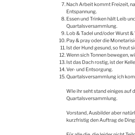
Nach Arbeit kommt Freizeit, 
Entspannung.
Essen und Trinken hält Leib un
Quartalsversammlung.
Lob & Tadel und/oder Wurst &
Pay & pray oder die Monetaris
Ist der Hund gesund, so freut si
Wenn sich Tonnen bewegen, wi
Ist das Dach rostig, ist der Kell
Ver- und Entsorgung.
Quartalsversammlung ich komme
WIe ihr seht stand einiges auf
Quartalsversammlung.
Vorstand, Ausbilder aber natürl
kurzfristig den Auftrag de Di
Für alle die, die leider nicht 