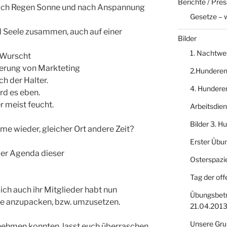
Berichte / Pre
nach Regen Sonne und nach Anspannung
Gesetze – 
d Seele zusammen, auch auf einer
Bilder
1. Nachtwe
 Wurscht
ierung von Markteting
2.Hundere
ch der Halter.
4. Hundere
rd es eben.
er meist feucht.
Arbeitsdie
Bilder 3. 
 wieder, gleicher Ort andere Zeit?
Erster Übu
 der Agenda dieser
Osterspazi
Tag der off
ich auch ihr Mitglieder habt nun
Übungsbetr
nge anzupacken, bzw. umzusetzen.
21.04.201
Unsere Gru
Teilnehmen konnten, lasst euch überraschen