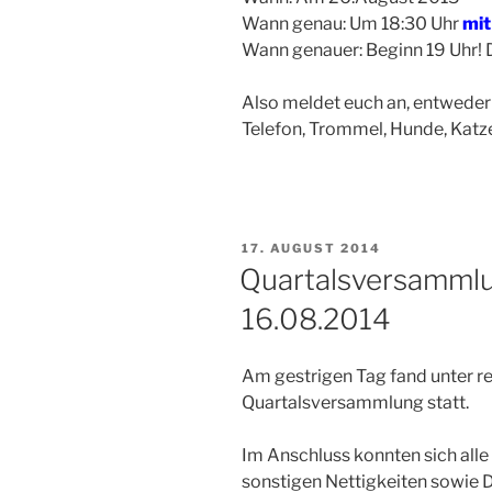
Wann genau: Um 18:30 Uhr
mit
Wann genauer: Beginn 19 Uhr! D
Also meldet euch an, entweder 
Telefon, Trommel, Hunde, Katz
VERÖFFENTLICHT
17. AUGUST 2014
AM
Quartalsversamml
16.08.2014
Am gestrigen Tag fand unter r
Quartalsversammlung statt.
Im Anschluss konnten sich alle 
sonstigen Nettigkeiten sowie D