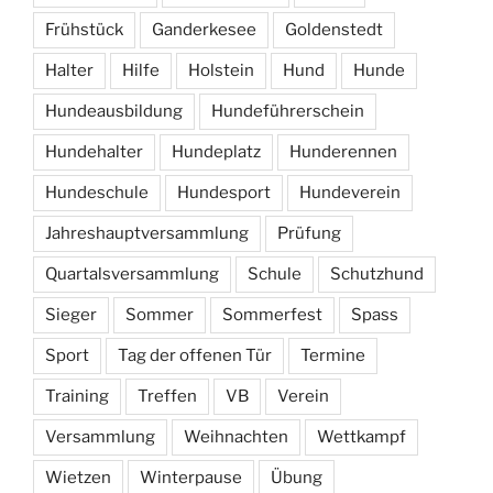
Frühstück
Ganderkesee
Goldenstedt
Halter
Hilfe
Holstein
Hund
Hunde
Hundeausbildung
Hundeführerschein
Hundehalter
Hundeplatz
Hunderennen
Hundeschule
Hundesport
Hundeverein
Jahreshauptversammlung
Prüfung
Quartalsversammlung
Schule
Schutzhund
Sieger
Sommer
Sommerfest
Spass
Sport
Tag der offenen Tür
Termine
Training
Treffen
VB
Verein
Versammlung
Weihnachten
Wettkampf
Wietzen
Winterpause
Übung