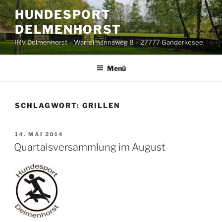
Zum
HUNDESPORT
Inhalt
DELMENHORST
springen
IRV Delmenhorst – Warrelmannsweg 8 – 27777 Ganderkesee
Menü
SCHLAGWORT:
GRILLEN
VERÖFFENTLICHT
14. MAI 2014
AM
Quartalsversammlung im August