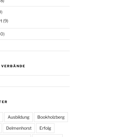
18)
0)
t
(9)
0)
D VERBÄNDE
TER
Ausbildung
Bookholzberg
Delmenhorst
Erfolg