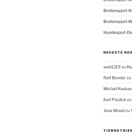
Breitensport-N
Breitensport-
Hundesport-De
NEUESTE KO
web1219
zu
Hu
Ralf Bender
zu
Michail Koukar
Karl Paulick
z
Jana Mosel
zu
TIERNOTDIE