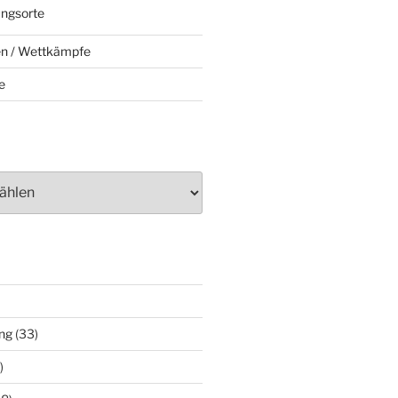
ungsorte
en / Wettkämpfe
e
ng
(33)
)