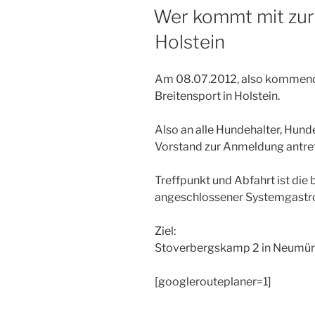
AM
Wer kommt mit zur 
Holstein
Am 08.07.2012, also kommende
Breitensport in Holstein.
Also an alle Hundehalter, Hund
Vorstand zur Anmeldung antre
Treffpunkt und Abfahrt ist die 
angeschlossener Systemgastr
Ziel:
Stoverbergskamp 2 in Neumün
[googlerouteplaner=1]