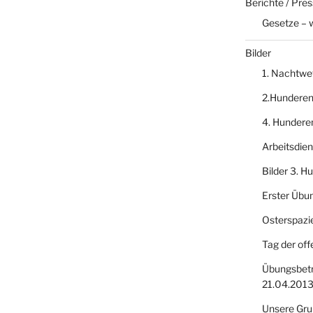
Berichte / Pre
Gesetze – 
Bilder
1. Nachtwe
2.Hundere
4. Hundere
Arbeitsdie
Bilder 3. 
Erster Übu
Osterspazi
Tag der off
Übungsbetr
21.04.201
Unsere Gru