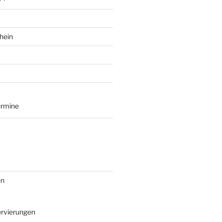
hein
ermine
en
rvierungen