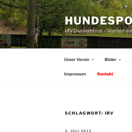
Zum
Inhalt
HUNDESPO
springen
IRV Delmenhorst – Warrelman
Unser Verein
Bilder
Impressum
Kontakt
SCHLAGWORT:
IRV
VERÖFFENTLICHT
4. JULI 2012