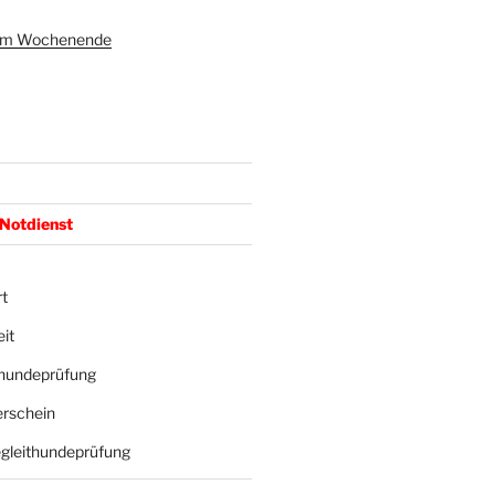
 am Wochenende
 Notdienst
t
it
hundeprüfung
rschein
gleithundeprüfung