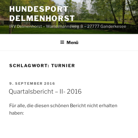
Zum
HUNDESPORT
Inhalt
DELMENHORST
springen
IRV Delmenhorst – Warrelmannsweg 8 – 27777 Ganderkesee
Menü
SCHLAGWORT:
TURNIER
VERÖFFENTLICHT
9. SEPTEMBER 2016
AM
Quartalsbericht – II- 2016
Für alle, die diesen schönen Bericht nicht erhalten
haben: