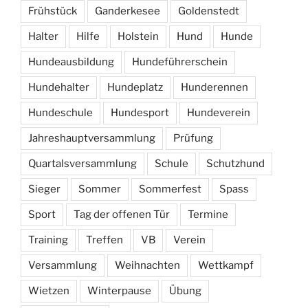
Frühstück
Ganderkesee
Goldenstedt
Halter
Hilfe
Holstein
Hund
Hunde
Hundeausbildung
Hundeführerschein
Hundehalter
Hundeplatz
Hunderennen
Hundeschule
Hundesport
Hundeverein
Jahreshauptversammlung
Prüfung
Quartalsversammlung
Schule
Schutzhund
Sieger
Sommer
Sommerfest
Spass
Sport
Tag der offenen Tür
Termine
Training
Treffen
VB
Verein
Versammlung
Weihnachten
Wettkampf
Wietzen
Winterpause
Übung