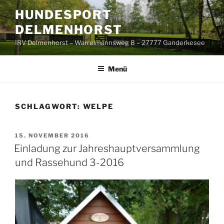
Zum
HUNDESPORT
Inhalt
DELMENHORST
springen
IRV Delmenhorst – Warrelmannsweg 8 – 27777 Ganderkesee
Menü
SCHLAGWORT:
WELPE
VERÖFFENTLICHT
15. NOVEMBER 2016
AM
Einladung zur Jahreshauptversammlung
und Rassehund 3-2016