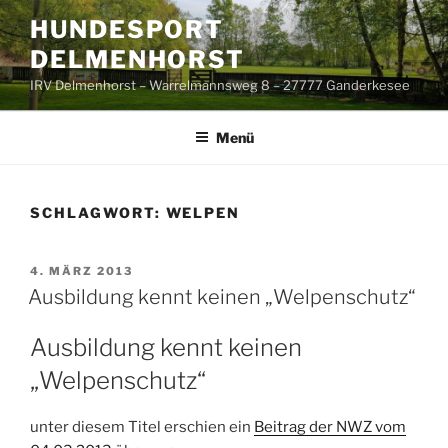
Zum
HUNDESPORT
Inhalt
DELMENHORST
springen
IRV Delmenhorst – Warrelmannsweg 8 – 27777 Ganderkesee
Menü
SCHLAGWORT:
WELPEN
VERÖFFENTLICHT
4. MÄRZ 2013
AM
Ausbildung kennt keinen „Welpenschutz“
Ausbildung kennt keinen
„Welpenschutz“
unter diesem Titel erschien ein
Beitrag der NWZ vom