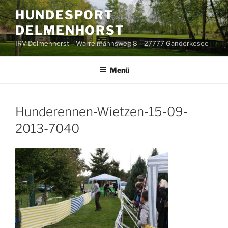
Zum
HUNDESPORT
Inhalt
DELMENHORST
springen
IRV Delmenhorst – Warrelmannsweg 8 – 27777 Ganderkesee
Menü
Hunderennen-Wietzen-15-09-
2013-7040