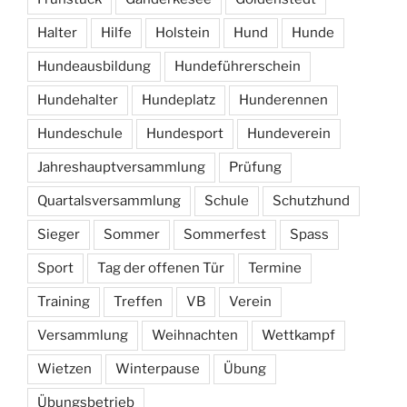
Halter
Hilfe
Holstein
Hund
Hunde
Hundeausbildung
Hundeführerschein
Hundehalter
Hundeplatz
Hunderennen
Hundeschule
Hundesport
Hundeverein
Jahreshauptversammlung
Prüfung
Quartalsversammlung
Schule
Schutzhund
Sieger
Sommer
Sommerfest
Spass
Sport
Tag der offenen Tür
Termine
Training
Treffen
VB
Verein
Versammlung
Weihnachten
Wettkampf
Wietzen
Winterpause
Übung
Übungsbetrieb