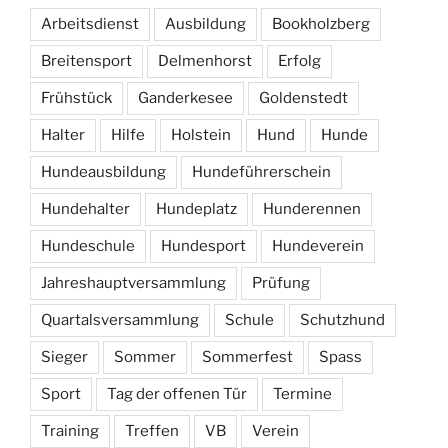
Arbeitsdienst
Ausbildung
Bookholzberg
Breitensport
Delmenhorst
Erfolg
Frühstück
Ganderkesee
Goldenstedt
Halter
Hilfe
Holstein
Hund
Hunde
Hundeausbildung
Hundeführerschein
Hundehalter
Hundeplatz
Hunderennen
Hundeschule
Hundesport
Hundeverein
Jahreshauptversammlung
Prüfung
Quartalsversammlung
Schule
Schutzhund
Sieger
Sommer
Sommerfest
Spass
Sport
Tag der offenen Tür
Termine
Training
Treffen
VB
Verein