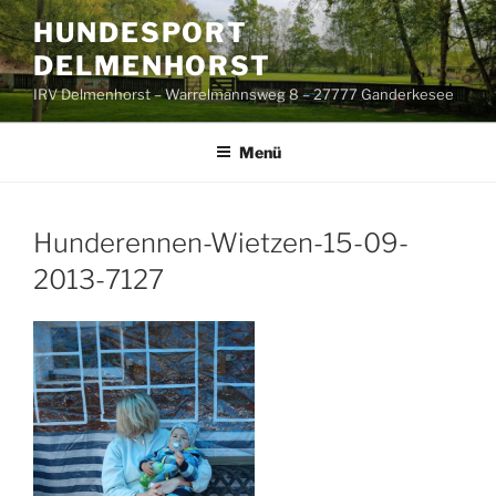
Zum
HUNDESPORT
Inhalt
DELMENHORST
springen
IRV Delmenhorst – Warrelmannsweg 8 – 27777 Ganderkesee
Menü
Hunderennen-Wietzen-15-09-
2013-7127