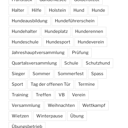
Halter
Hilfe
Holstein
Hund
Hunde
Hundeausbildung
Hundeführerschein
Hundehalter
Hundeplatz
Hunderennen
Hundeschule
Hundesport
Hundeverein
Jahreshauptversammlung
Prüfung
Quartalsversammlung
Schule
Schutzhund
Sieger
Sommer
Sommerfest
Spass
Sport
Tag der offenen Tür
Termine
Training
Treffen
VB
Verein
Versammlung
Weihnachten
Wettkampf
Wietzen
Winterpause
Übung
Übungsbetrieb