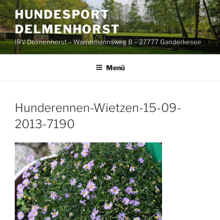
Zum
HUNDESPORT
Inhalt
DELMENHORST
springen
IRV Delmenhorst – Warrelmannsweg 8 – 27777 Ganderkesee
Menü
Hunderennen-Wietzen-15-09-
2013-7190