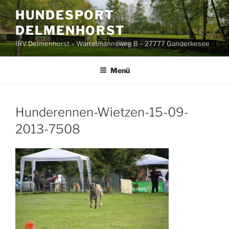
Zum
HUNDESPORT
Inhalt
DELMENHORST
springen
IRV Delmenhorst – Warrelmannsweg 8 – 27777 Ganderkesee
Menü
Hunderennen-Wietzen-15-09-
2013-7508