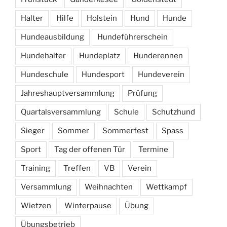
Halter
Hilfe
Holstein
Hund
Hunde
Hundeausbildung
Hundeführerschein
Hundehalter
Hundeplatz
Hunderennen
Hundeschule
Hundesport
Hundeverein
Jahreshauptversammlung
Prüfung
Quartalsversammlung
Schule
Schutzhund
Sieger
Sommer
Sommerfest
Spass
Sport
Tag der offenen Tür
Termine
Training
Treffen
VB
Verein
Versammlung
Weihnachten
Wettkampf
Wietzen
Winterpause
Übung
Übungsbetrieb