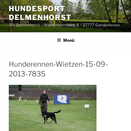
Zum
HUNDESPORT
Inhalt
DELMENHORST
springen
IRV Delmenhorst – Warrelmannsweg 8 – 27777 Ganderkesee
Menü
Hunderennen-Wietzen-15-09-
2013-7835