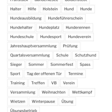
Halter
Hilfe
Holstein
Hund
Hunde
Hundeausbildung
Hundeführerschein
Hundehalter
Hundeplatz
Hunderennen
Hundeschule
Hundesport
Hundeverein
Jahreshauptversammlung
Prüfung
Quartalsversammlung
Schule
Schutzhund
Sieger
Sommer
Sommerfest
Spass
Sport
Tag der offenen Tür
Termine
Training
Treffen
VB
Verein
Versammlung
Weihnachten
Wettkampf
Wietzen
Winterpause
Übung
Übungsbetrieb