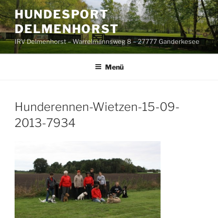
Zum
HUNDESPORT
Inhalt
DELMENHORST
springen
IRV Delmenhorst – Warrelmannsweg 8 – 27777 Ganderkesee
Menü
Hunderennen-Wietzen-15-09-
2013-7934