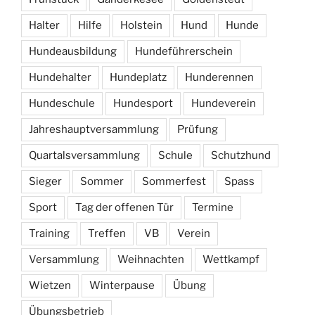
Halter
Hilfe
Holstein
Hund
Hunde
Hundeausbildung
Hundeführerschein
Hundehalter
Hundeplatz
Hunderennen
Hundeschule
Hundesport
Hundeverein
Jahreshauptversammlung
Prüfung
Quartalsversammlung
Schule
Schutzhund
Sieger
Sommer
Sommerfest
Spass
Sport
Tag der offenen Tür
Termine
Training
Treffen
VB
Verein
Versammlung
Weihnachten
Wettkampf
Wietzen
Winterpause
Übung
Übungsbetrieb