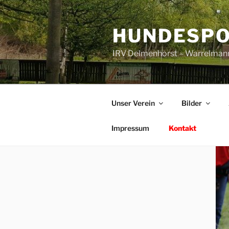
Zum
Inhalt
HUNDESPO
springen
IRV Delmenhorst – Warrelman
Unser Verein
Bilder
Impressum
Kontakt