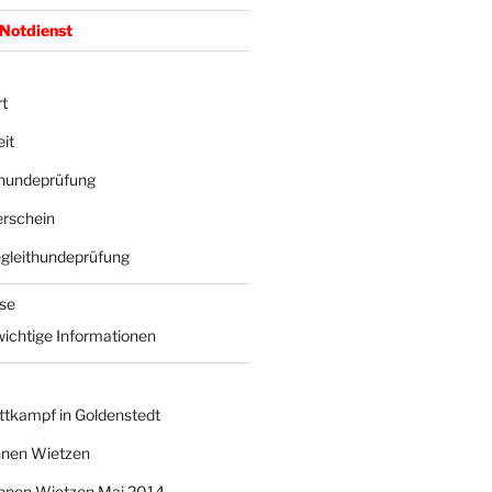
 Notdienst
t
it
hundeprüfung
rschein
gleithundeprüfung
sse
wichtige Informationen
ttkampf in Goldenstedt
nnen Wietzen
nnen Wietzen Mai 2014