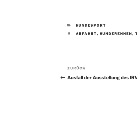
KATEGORIEN
HUNDESPORT
SCHLAGWÖRTER
ABFAHRT
,
HUNDERENNEN
,
Beitragsnavigation
Vorheriger
ZURÜCK
Beitrag
Ausfall der Ausstellung des IRV