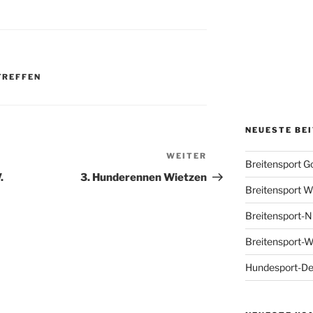
TREFFEN
NEUESTE BE
WEITER
Nächster
Breitensport G
Beitrag
.
3. Hunderennen Wietzen
Breitensport Wo
Breitensport-N
Breitensport-
Hundesport-De