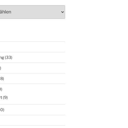
ng
(33)
)
18)
0)
t
(9)
0)