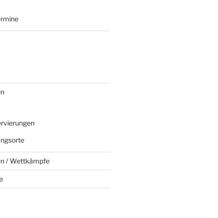
ermine
en
rvierungen
ungsorte
en / Wettkämpfe
e