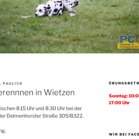
ÜBUNGSBETR
L PAULICK
rennnen in Wietzen
Sonntag: 10:0
17:00 Uhr
schen 8:15 Uhr und 8:30 Uhr bei der
n der Delmenhorster Straße 305/B322.
ng.
WIR BEI FA