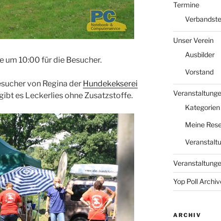
Termine
Verbandst
Unser Verein
Ausbilder
te um 10:00 für die Besucher.
Vorstand
esucher von Regina der
Hundekekserei
Veranstaltung
gibt es Leckerlies ohne Zusatzstoffe.
Kategorien
Meine Rese
Veranstalt
Veranstaltung
Yop Poll Archiv
ARCHIV