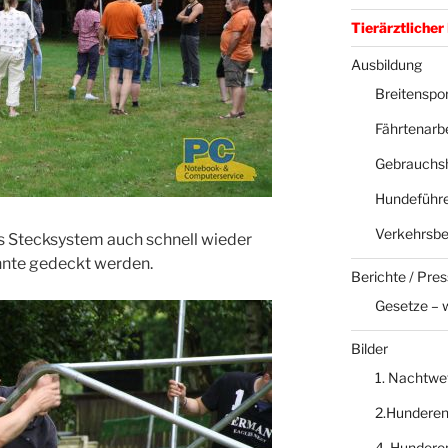
Tierärztlicher
Ausbildung
Breitenspor
Fährtenarbe
Gebrauchs
Hundeführe
Verkehrsbe
as Stecksystem auch schnell wieder
nte gedeckt werden.
Berichte / Pre
Gesetze – 
Bilder
1. Nachtwe
2.Hundere
4. Hundere