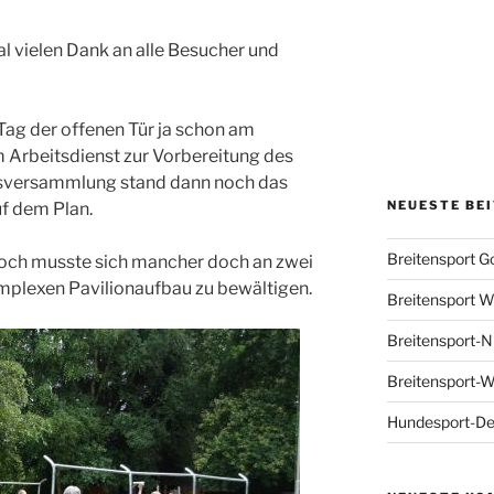
al vielen Dank an alle Besucher und
g der offenen Tür ja schon am
Arbeitsdienst zur Vorbereitung des
lsversammlung stand dann noch das
NEUESTE BE
f dem Plan.
Breitensport G
edoch musste sich mancher doch an zwei
mplexen Pavilionaufbau zu bewältigen.
Breitensport Wo
Breitensport-N
Breitensport-
Hundesport-De