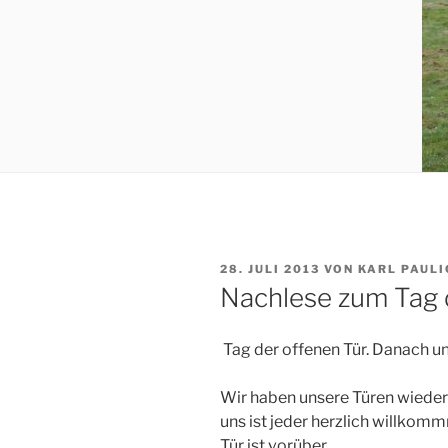
VERÖFFENTLICHT
28. JULI 2013
VON
KARL PAULI
AM
Nachlese zum Tag d
Tag der offenen Tür. Danach un
Wir haben unsere Türen wieder g
uns ist jeder herzlich willkom
Tür ist vorüber.