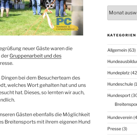
Archiv
KATEGORIEN
grüßung neuer Gäste waren die
Allgemein
(63)
 der
Gruppenarbeit und des
Hundeausbildu
resse.
Hundeplatz
(42
en Dingen bei dem Besucherteam des
Hundeschule
(
dt, welches Wort gehalten hat und uns
ucht hat. Dieses, so lernten wir auch,
Hundesport
(3
ndlich.
Breitenspor
eren Gästen ebenfalls die Möglichkeit
Hundeverein
(4
es Breitensports mit ihrem eigenen Hund
Presse
(3)