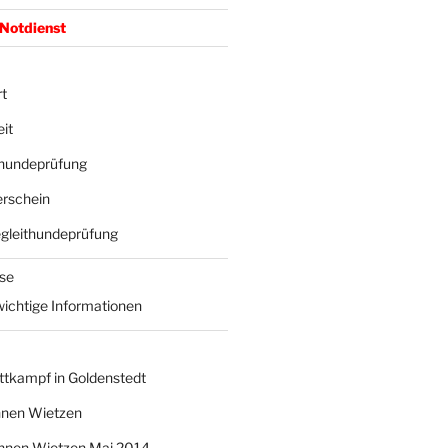
 Notdienst
t
it
hundeprüfung
rschein
gleithundeprüfung
sse
wichtige Informationen
ttkampf in Goldenstedt
nnen Wietzen
nnen Wietzen Mai 2014