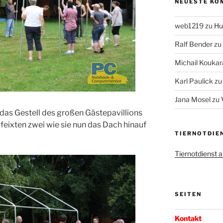
NEUESTE KO
web1219
zu
Hu
Ralf Bender
zu
Michail Koukar
Karl Paulick
z
Jana Mosel
zu
das Gestell des großen Gästepavillions
feixten zwei wie sie nun das Dach hinauf
TIERNOTDIE
Tiernotdienst
SEITEN
Kontakt