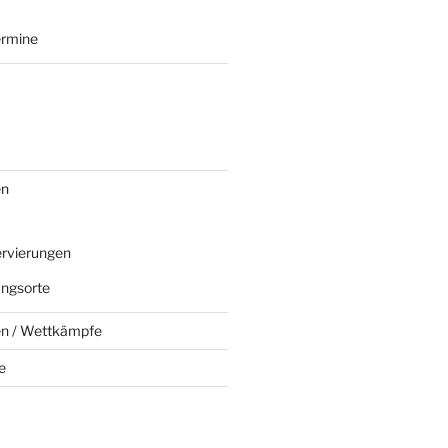
ermine
en
rvierungen
ungsorte
en / Wettkämpfe
e