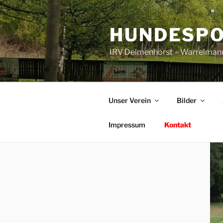
Zum
Inhalt
HUNDESPO
springen
IRV Delmenhorst – Warrelman
Unser Verein
Bilder
Impressum
Kontakt