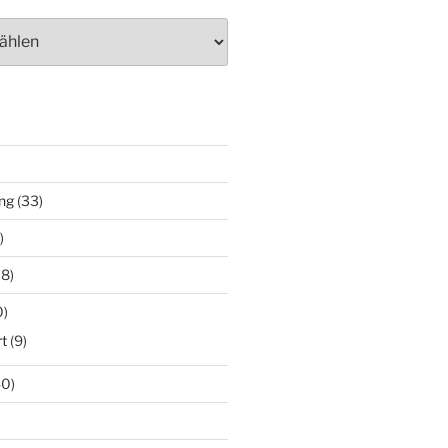
ng
(33)
)
18)
0)
t
(9)
0)