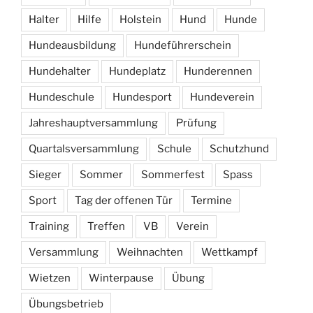
Halter
Hilfe
Holstein
Hund
Hunde
Hundeausbildung
Hundeführerschein
Hundehalter
Hundeplatz
Hunderennen
Hundeschule
Hundesport
Hundeverein
Jahreshauptversammlung
Prüfung
Quartalsversammlung
Schule
Schutzhund
Sieger
Sommer
Sommerfest
Spass
Sport
Tag der offenen Tür
Termine
Training
Treffen
VB
Verein
Versammlung
Weihnachten
Wettkampf
Wietzen
Winterpause
Übung
Übungsbetrieb