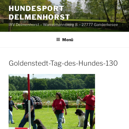
Zum
HUNDESPORT
Inhalt
DELMENHORST
springen
IRV Delmenhorst – Warrelmannsweg 8 – 27777 Ganderkesee
Menü
Goldenstedt-Tag-des-Hundes-130