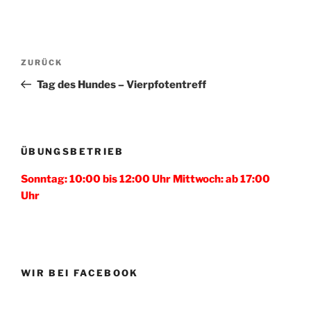
Beitragsnavigation
Vorheriger
ZURÜCK
Beitrag
Tag des Hundes – Vierpfotentreff
ÜBUNGSBETRIEB
Sonntag: 10:00 bis 12:00 Uhr Mittwoch: ab 17:00
Uhr
WIR BEI FACEBOOK