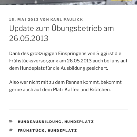
VERÖFFENTLICHT
15. MAI 2013
VON
KARL PAULICK
AM
Update zum Übungsbetrieb am
26.05.2013
Dank des großzügigen Einspringens von Siggi ist die
Frühstücksversorgung am 26.05.2013 auch bei uns auf
dem Hundeplatz für die Ausbildung gesichert.
Also wer nicht mit zu dem Rennen kommt, bekommt
gerne auch auf dem Platz Kaffee und Brötchen.
KATEGORIEN
HUNDEAUSBILDUNG
,
HUNDEPLATZ
SCHLAGWÖRTER
FRÜHSTÜCK
,
HUNDEPLATZ