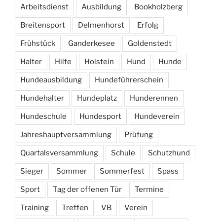
Arbeitsdienst
Ausbildung
Bookholzberg
Breitensport
Delmenhorst
Erfolg
Frühstück
Ganderkesee
Goldenstedt
Halter
Hilfe
Holstein
Hund
Hunde
Hundeausbildung
Hundeführerschein
Hundehalter
Hundeplatz
Hunderennen
Hundeschule
Hundesport
Hundeverein
Jahreshauptversammlung
Prüfung
Quartalsversammlung
Schule
Schutzhund
Sieger
Sommer
Sommerfest
Spass
Sport
Tag der offenen Tür
Termine
Training
Treffen
VB
Verein