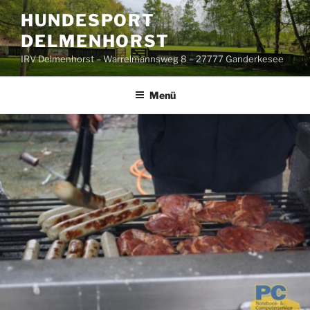
Zum
HUNDESPORT
Inhalt
DELMENHORST
springen
IRV Delmenhorst – Warrelmannsweg 8 – 27777 Ganderkesee
Menü