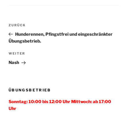
Beitragsnavigation
Vorheriger
ZURÜCK
Beitrag
Hunderennen, Pfingstfrei und eingeschränkter
Übungsbetrieb.
Nächster
WEITER
Beitrag
Nash
ÜBUNGSBETRIEB
Sonntag: 10:00 bis 12:00 Uhr Mittwoch: ab 17:00
Uhr