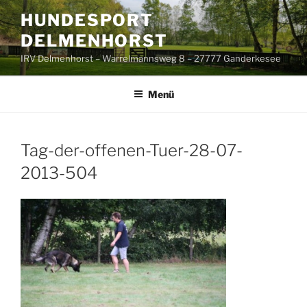
Zum
HUNDESPORT
Inhalt
DELMENHORST
springen
IRV Delmenhorst – Warrelmannsweg 8 – 27777 Ganderkesee
Menü
Tag-der-offenen-Tuer-28-07-
2013-504