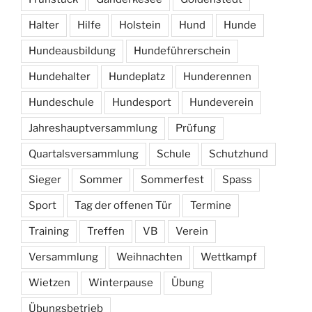
Halter
Hilfe
Holstein
Hund
Hunde
Hundeausbildung
Hundeführerschein
Hundehalter
Hundeplatz
Hunderennen
Hundeschule
Hundesport
Hundeverein
Jahreshauptversammlung
Prüfung
Quartalsversammlung
Schule
Schutzhund
Sieger
Sommer
Sommerfest
Spass
Sport
Tag der offenen Tür
Termine
Training
Treffen
VB
Verein
Versammlung
Weihnachten
Wettkampf
Wietzen
Winterpause
Übung
Übungsbetrieb