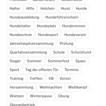
Halter
Hilfe
Holstein
Hund
Hunde
Hundeausbildung
Hundeführerschein
Hundehalter
Hundeplatz
Hunderennen
Hundeschule
Hundesport
Hundeverein
Jahreshauptversammlung
Prüfung
Quartalsversammlung
Schule
Schutzhund
Sieger
Sommer
Sommerfest
Spass
Sport
Tag der offenen Tür
Termine
Training
Treffen
VB
Verein
Versammlung
Weihnachten
Wettkampf
Wietzen
Winterpause
Übung
Übungsbetrieb