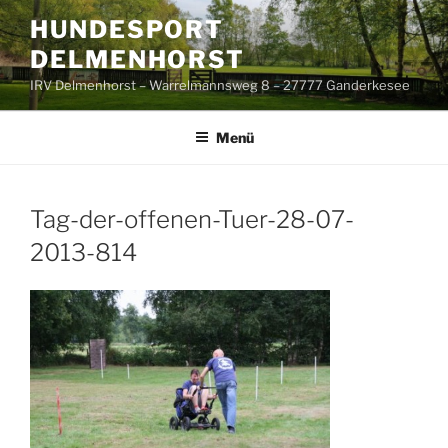
Zum
HUNDESPORT
Inhalt
DELMENHORST
springen
IRV Delmenhorst – Warrelmannsweg 8 – 27777 Ganderkesee
Menü
Tag-der-offenen-Tuer-28-07-
2013-814